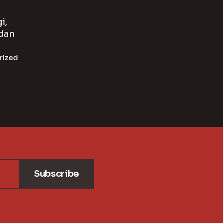
i,
 dan
a
rized
Subscribe