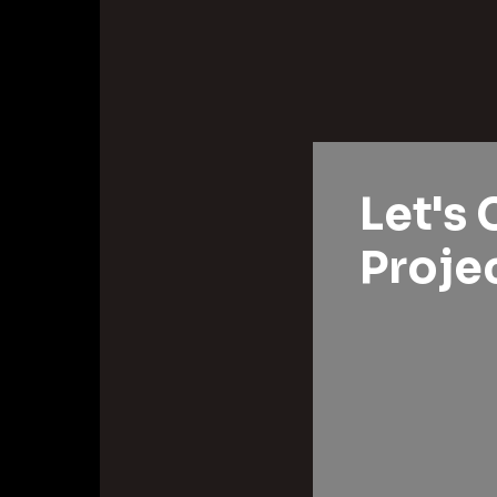
Let's 
Projec