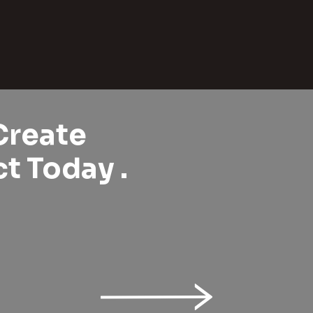
Create
t Today .